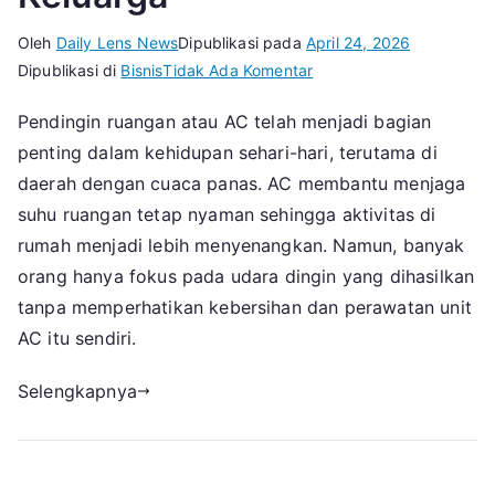
Oleh
Daily Lens News
Dipublikasi pada
April 24, 2026
pada
Dipublikasi di
Bisnis
Tidak Ada Komentar
Dampak
Pendingin ruangan atau AC telah menjadi bagian
Jarang
penting dalam kehidupan sehari-hari, terutama di
Membersihkan
Pendingin
daerah dengan cuaca panas. AC membantu menjaga
Ruangan
suhu ruangan tetap nyaman sehingga aktivitas di
bagi
rumah menjadi lebih menyenangkan. Namun, banyak
Kesehatan
orang hanya fokus pada udara dingin yang dihasilkan
Keluarga
tanpa memperhatikan kebersihan dan perawatan unit
AC itu sendiri.
Selengkapnya