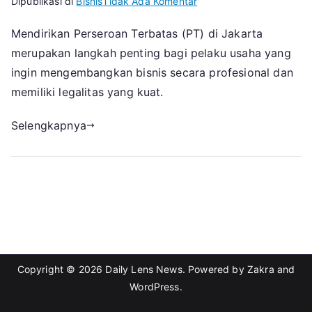
pada
Dipublikasi di
Bisnis
Tidak Ada Komentar
Langkah-
Mendirikan Perseroan Terbatas (PT) di Jakarta
Langkah
merupakan langkah penting bagi pelaku usaha yang
Pendirian
PT
ingin mengembangkan bisnis secara profesional dan
di
memiliki legalitas yang kuat.
Jakarta
Selengkapnya
Copyright © 2026
Daily Lens News
. Powered by
Zakra
and
WordPress
.