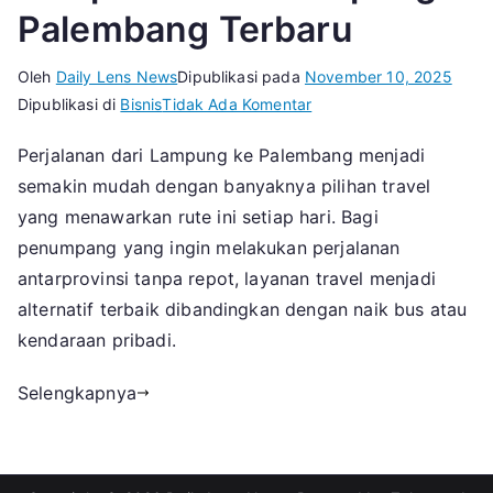
Palembang Terbaru
Oleh
Daily Lens News
Dipublikasi pada
November 10, 2025
pada
Dipublikasi di
Bisnis
Tidak Ada Komentar
Estimasi
Perjalanan dari Lampung ke Palembang menjadi
Harga
semakin mudah dengan banyaknya pilihan travel
dan
Waktu
yang menawarkan rute ini setiap hari. Bagi
Tempuh
penumpang yang ingin melakukan perjalanan
Travel
antarprovinsi tanpa repot, layanan travel menjadi
Lampung
alternatif terbaik dibandingkan dengan naik bus atau
Palembang
kendaraan pribadi.
Terbaru
Selengkapnya