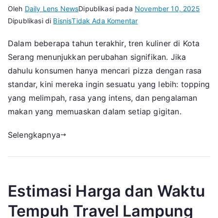
Oleh
Daily Lens News
Dipublikasi pada
November 10, 2025
pada
Dipublikasi di
Bisnis
Tidak Ada Komentar
Standar
Dalam beberapa tahun terakhir, tren kuliner di Kota
Baru
Serang menunjukkan perubahan signifikan. Jika
Pizza
Lezat
dahulu konsumen hanya mencari pizza dengan rasa
Kota
standar, kini mereka ingin sesuatu yang lebih: topping
Serang
yang melimpah, rasa yang intens, dan pengalaman
dengan
makan yang memuaskan dalam setiap gigitan.
Topping
Melimpah
Selengkapnya
Estimasi Harga dan Waktu
Tempuh Travel Lampung