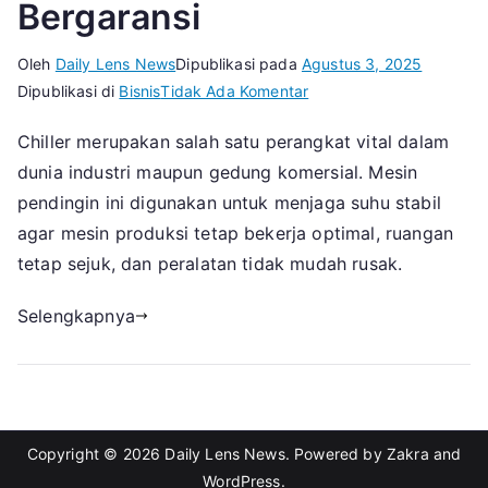
Bergaransi
Oleh
Daily Lens News
Dipublikasi pada
Agustus 3, 2025
pada
Dipublikasi di
Bisnis
Tidak Ada Komentar
Tips
Chiller merupakan salah satu perangkat vital dalam
Memilih
dunia industri maupun gedung komersial. Mesin
Vendor
Service
pendingin ini digunakan untuk menjaga suhu stabil
Chiller
agar mesin produksi tetap bekerja optimal, ruangan
Bekasi
tetap sejuk, dan peralatan tidak mudah rusak.
yang
Terpercaya
Selengkapnya
dan
Bergaransi
Copyright © 2026
Daily Lens News
. Powered by
Zakra
and
WordPress
.