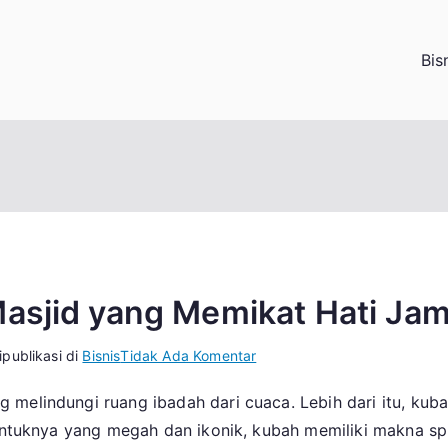
Bis
Masjid yang Memikat Hati Ja
pada
ipublikasi di
Bisnis
Tidak Ada Komentar
Inovasi
melindungi ruang ibadah dari cuaca. Lebih dari itu, kub
Desain
bentuknya yang megah dan ikonik, kubah memiliki makna sp
Kubah