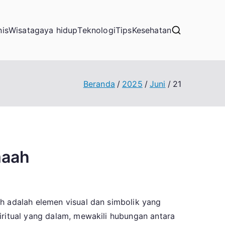
nis
Wisata
gaya hidup
Teknologi
Tips
Kesehatan
Beranda
2025
Juni
21
maah
ah adalah elemen visual dan simbolik yang
iritual yang dalam, mewakili hubungan antara