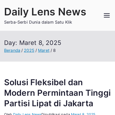
Loncat
Daily Lens News
ke
konten
Serba-Serbi Dunia dalam Satu Klik
Day:
Maret 8, 2025
Beranda
2025
Maret
8
Solusi Fleksibel dan
Modern Permintaan Tinggi
Partisi Lipat di Jakarta
Oleh
Daily Lens News
Dipublikasi pada
Maret 8, 2025