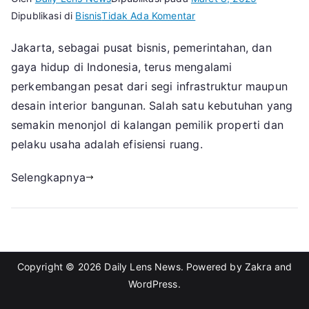
pada
Dipublikasi di
Bisnis
Tidak Ada Komentar
Solusi
Jakarta, sebagai pusat bisnis, pemerintahan, dan
Fleksibel
gaya hidup di Indonesia, terus mengalami
dan
Modern
perkembangan pesat dari segi infrastruktur maupun
Permintaan
desain interior bangunan. Salah satu kebutuhan yang
Tinggi
semakin menonjol di kalangan pemilik properti dan
Partisi
pelaku usaha adalah efisiensi ruang.
Lipat
di
Selengkapnya
Jakarta
Copyright © 2026
Daily Lens News
. Powered by
Zakra
and
WordPress
.