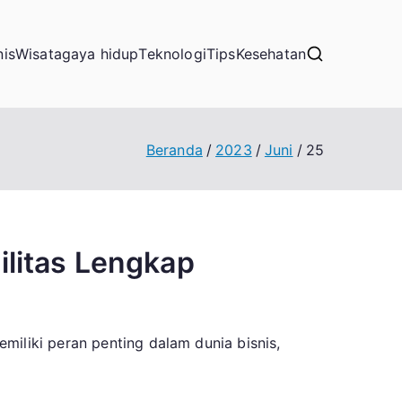
nis
Wisata
gaya hidup
Teknologi
Tips
Kesehatan
Beranda
2023
Juni
25
litas Lengkap
miliki peran penting dalam dunia bisnis,