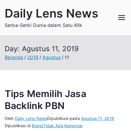
Loncat
Daily Lens News
ke
konten
Serba-Serbi Dunia dalam Satu Klik
Day:
Agustus 11, 2019
Beranda
2019
Agustus
11
Tips Memilih Jasa
Backlink PBN
Oleh
Daily Lens News
Dipublikasi pada
Agustus 11, 2019
pada
Dipublikasi di
Bisnis
Tidak Ada Komentar