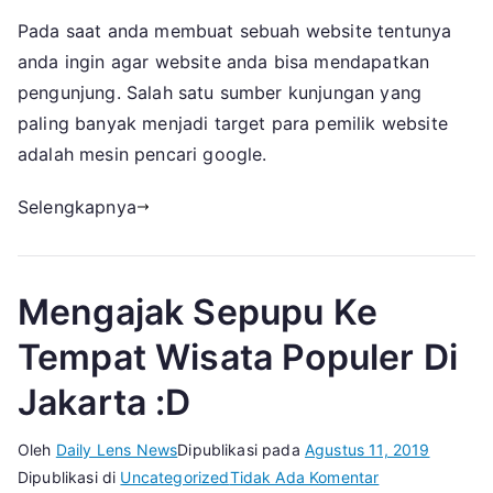
Tips
Pada saat anda membuat sebuah website tentunya
Memilih
anda ingin agar website anda bisa mendapatkan
Jasa
Backlink
pengunjung. Salah satu sumber kunjungan yang
PBN
paling banyak menjadi target para pemilik website
adalah mesin pencari google.
Selengkapnya
Mengajak Sepupu Ke
Tempat Wisata Populer Di
Jakarta :D
Oleh
Daily Lens News
Dipublikasi pada
Agustus 11, 2019
pada
Dipublikasi di
Uncategorized
Tidak Ada Komentar