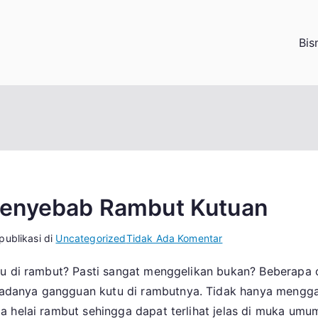
Bis
Penyebab Rambut Kutuan
pada
publikasi di
Uncategorized
Tidak Ada Komentar
Kamu
utu di rambut? Pasti sangat menggelikan bukan? Beberapa
Harus
danya gangguan kutu di rambutnya. Tidak hanya menggan
Tahu!
Ini
 helai rambut sehingga dapat terlihat jelas di muka umum