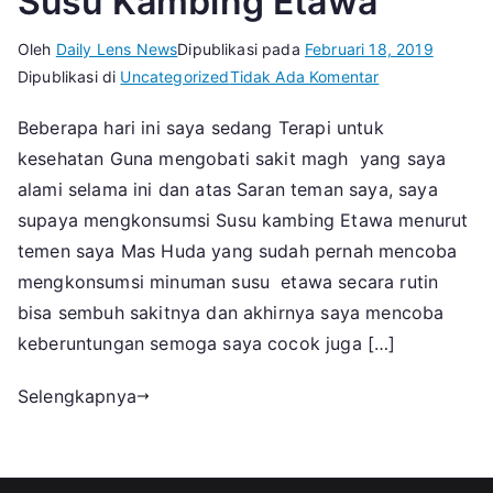
Susu Kambing Etawa
Oleh
Daily Lens News
Dipublikasi pada
Februari 18, 2019
pada
Dipublikasi di
Uncategorized
Tidak Ada Komentar
Share
Beberapa hari ini saya sedang Terapi untuk
Pengalaman
kesehatan Guna mengobati sakit magh yang saya
Efek
Samping
alami selama ini dan atas Saran teman saya, saya
Setelah
supaya mengkonsumsi Susu kambing Etawa menurut
Minum
temen saya Mas Huda yang sudah pernah mencoba
Susu
mengkonsumsi minuman susu etawa secara rutin
Kambing
bisa sembuh sakitnya dan akhirnya saya mencoba
Etawa
keberuntungan semoga saya cocok juga […]
Selengkapnya